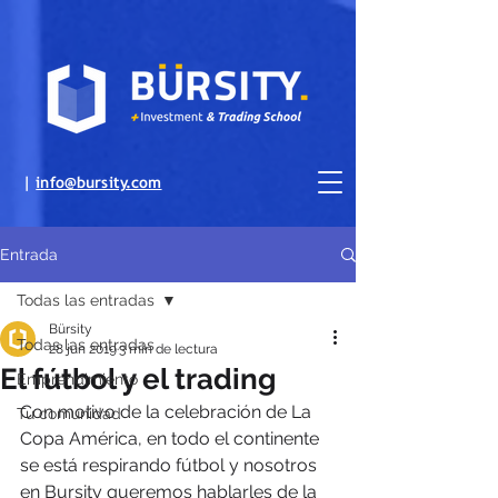
|
info@bursity.com
Entrada
Todas las entradas
Bürsity
Todas las entradas
28 jun 2019
3 min de lectura
El fútbol y el trading
Emprendimiento
Con motivo de la celebración de La 
Tu comunidad
Copa América, en todo el continente 
se está respirando fútbol y nosotros 
en Bursity queremos hablarles de la 