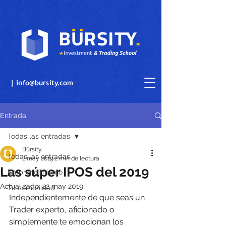
|
info@bursity.com
Entrada
Todas las entradas
Bürsity
Todas las entradas
2 may 2019
2 min de lectura
Las súper IPOS del 2019
Emprendimiento
Actualizado:
22 may 2019
Tu comunidad
Independientemente de que seas un 
Trader experto, aficionado o 
simplemente te emocionan los 