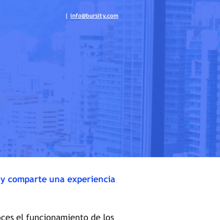
|
info@bursity.com
P y comparte una experiencia
oces el funcionamiento de los