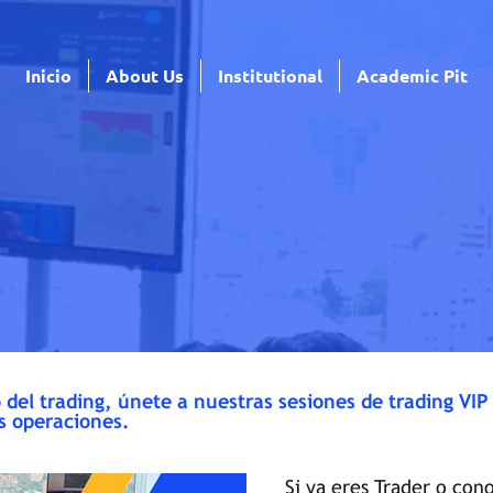
Inicio
About Us
Institutional
Academic Pit
 del trading, únete a nuestras sesiones de trading VI
s operaciones.
Si ya eres Trader o con