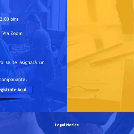
12:00 pm
)
Vía Zoom
ro se te asignará un
 acompañante.
gístrate Aquí
Legal Notice