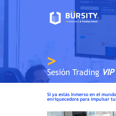
>
Sesión Trading
VIP
Si ya estás inmerso en el mundo
enriquecedora para impulsar tu