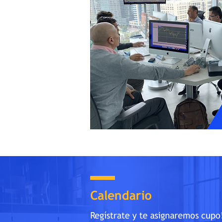
Calendario
Regístra
te y
te asignaremos cupo