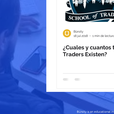
Bürsity
18 jul 2018
1 min de lectur
¿Cuales y cuantos 
Traders Existen?
Bürsity is an educational i