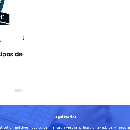
a
tipos de
Legal Notice
nstitution and does not provide financial, investment, legal, or tax advice.
All progra